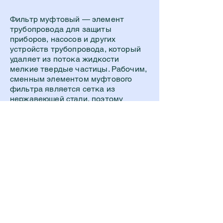
Фильтр муфтовый — элемент
трубопровода для защиты
приборов, насосов и других
устройств трубопровода, который
удаляет из потока жидкости
мелкие твердые частицы. Рабочим,
сменным элементом муфтового
фильтра является сетка из
нержавеющей стали, поэтому
муфтовые фильтры называют
сетчатыми фильтрами. Фильтр
содержит крышку, через которую
сетку фильтра можно очистить от
накопившегося мусора. Муфтовые
фильтры не относятся к
пищевым
фильтрам
, поскольку не
отполированы изнутри до
санитарных норм, поэтому
повсеместно применяются в
отопительных системах и
трубопроводах с высокими